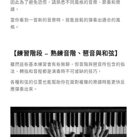
因此為了避免恐慌，請熟悉不同風格的音樂、節奏和樂
譜，
當你看到一首新的音樂時，就能放鬆的彈奏出適合的風
格。
【練習階段 – 熟練音階、琶音與和弦】
雖然這些基本練習會有些無聊，但音階與琶音所包含的指
法、轉指和音程都是演奏時不可或缺的技巧，
各種和弦的位置也能幫助你在面對複雜的樂譜時能更快反
應彈奏出來。